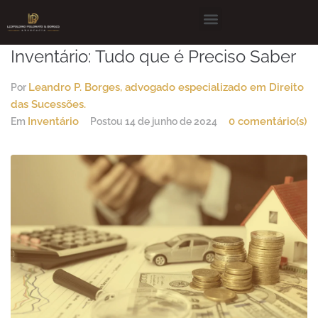
Inventário: Tudo que é Preciso Saber
Leandro P. Borges, advogado especializado em Direito
Por
das Sucessões.
Inventário
0 comentário(s)
Em
Postou
14 de junho de 2024